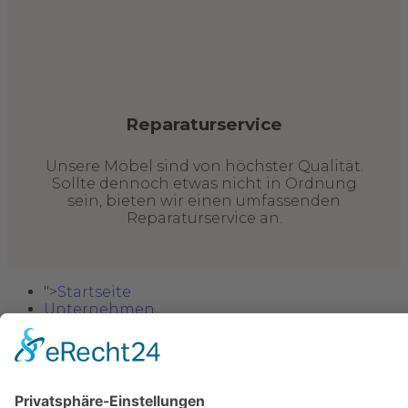
Reparaturservice
Unsere Möbel sind von höchster Qualität.
Sollte dennoch etwas nicht in Ordnung
sein, bieten wir einen umfassenden
Reparaturservice an.
">
Startseite
Unternehmen
Möbel
Sitzgarnituren
Wohnzimmer
Esszimmer
Schlafzimmer