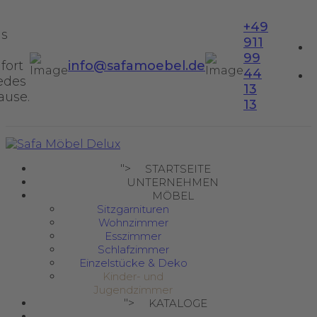
+49
us
911
99
fort
info@safamoebel.de
44
jedes
13
ause.
13
">
STARTSEITE
UNTERNEHMEN
MÖBEL
Sitzgarnituren
Wohnzimmer
Esszimmer
Schlafzimmer
Einzelstücke & Deko
Kinder- und
Jugendzimmer
">
KATALOGE