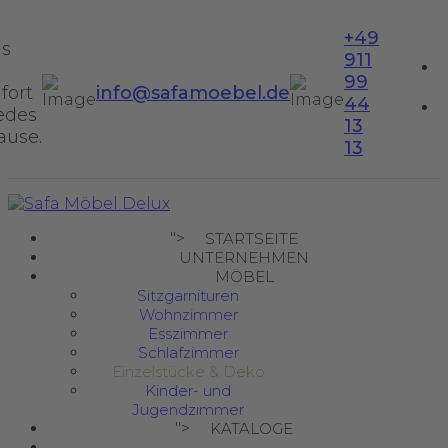
+49
us
911
99
fort
info@safamoebel.de
44
jedes
13
ause.
13
">
STARTSEITE
UNTERNEHMEN
MÖBEL
Sitzgarnituren
Wohnzimmer
Esszimmer
Schlafzimmer
Einzelstücke & Deko
Kinder- und
Jugendzimmer
">
KATALOGE