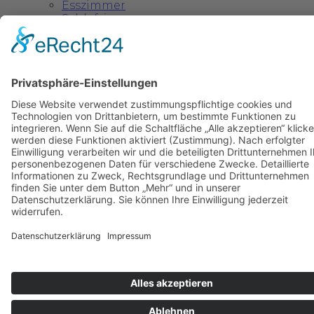
Esszimmer
Schlafzimmer
Einzelstücke & Deko
Kinder- und Jugendzimmer
">
Kataloge
Kontakt