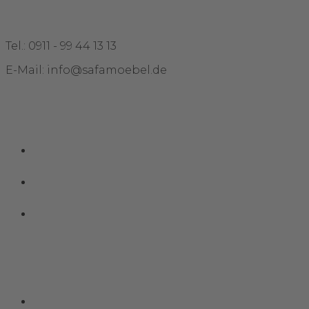
Kontakt
Tel.: 0911 - 99 44 13 13
E-Mail: info@safamoebel.de
Links
Impressum
Datenschutz
Kontakt
Social Media