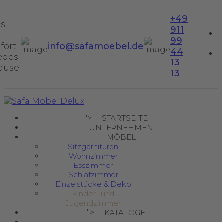
+49
us
911
99
fort
info@safamoebel.de
44
jedes
13
ause.
13
">
STARTSEITE
UNTERNEHMEN
MÖBEL
Sitzgarnituren
Wohnzimmer
Esszimmer
Schlafzimmer
Einzelstücke & Deko
Kinder- und
Jugendzimmer
">
KATALOGE