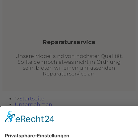
Reparaturservice
Unsere Möbel sind von höchster Qualität.
Sollte dennoch etwas nicht in Ordnung
sein, bieten wir einen umfassenden
Reparaturservice an.
">
Startseite
Unternehmen
Möbel
Sitzgarnituren
Wohnzimmer
Esszimmer
Schlafzimmer