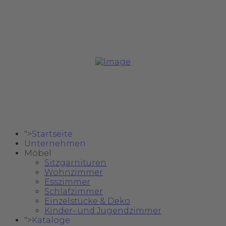
Copyright @ 2024 Safa Möbel Delux.
">
Startseite
Unternehmen
Möbel
Sitzgarnituren
Wohnzimmer
Esszimmer
Schlafzimmer
Einzelstücke & Deko
Kinder- und Jugendzimmer
">
Kataloge