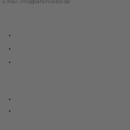
E-Mail: info@safamoebel.de
Links
Impressum
Datenschutz
Kontakt
Social Media