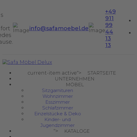
+49
us
911
99
fort
info@safamoebel.de
44
jedes
13
ause.
13
current-item active">
STARTSEITE
UNTERNEHMEN
MÖBEL
Sitzgarnituren
Wohnzimmer
Esszimmer
Schlafzimmer
Einzelstücke & Deko
Kinder- und
Jugendzimmer
">
KATALOGE