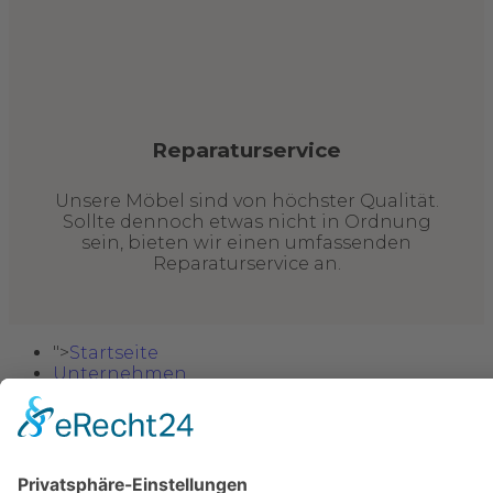
Reparaturservice
Unsere Möbel sind von höchster Qualität.
Sollte dennoch etwas nicht in Ordnung
sein, bieten wir einen umfassenden
Reparaturservice an.
">
Startseite
Unternehmen
Möbel
Sitzgarnituren
Wohnzimmer
Esszimmer
Schlafzimmer