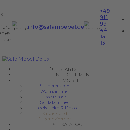
+49
us
911
99
fort
info@safamoebel.de
44
jedes
13
ause.
13
">
STARTSEITE
UNTERNEHMEN
MÖBEL
Sitzgarnituren
Wohnzimmer
Esszimmer
Schlafzimmer
Einzelstücke & Deko
Kinder- und
Jugendzimmer
">
KATALOGE