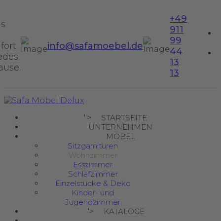
+49
us
911
99
fort
info@safamoebel.de
44
jedes
13
ause.
13
">
STARTSEITE
UNTERNEHMEN
MÖBEL
Sitzgarnituren
Wohnzimmer
Esszimmer
Schlafzimmer
Einzelstücke & Deko
Kinder- und
Jugendzimmer
">
KATALOGE