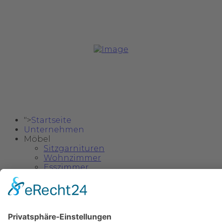
Copyright @ 2024 Safa Möbel Delux.
">
Startseite
Unternehmen
Möbel
Sitzgarnituren
Wohnzimmer
Esszimmer
Schlafzimmer
Einzelstücke & Deko
Kinder- und Jugendzimmer
">
Kataloge