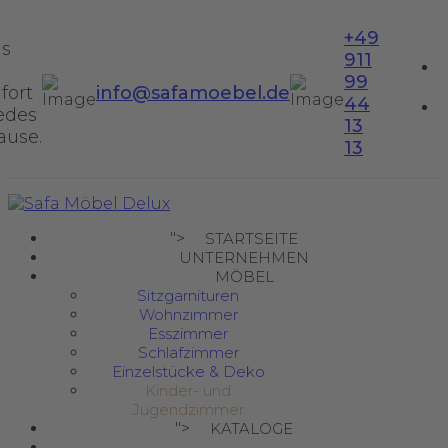
+49
us
911
99
fort
info@safamoebel.de
44
jedes
13
ause.
13
">
STARTSEITE
UNTERNEHMEN
MÖBEL
Sitzgarnituren
Wohnzimmer
Esszimmer
Schlafzimmer
Einzelstücke & Deko
Kinder- und
Jugendzimmer
">
KATALOGE