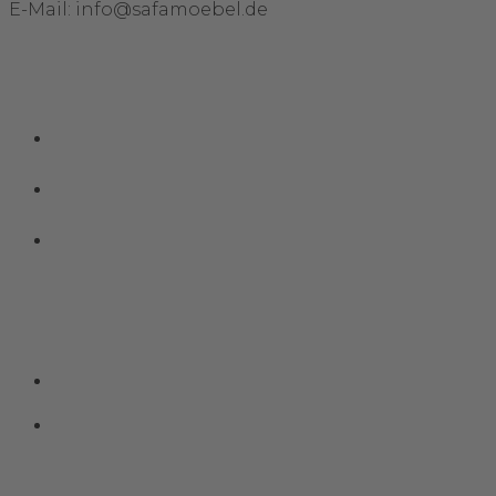
E-Mail: info@safamoebel.de
Links
Impressum
Datenschutz
Kontakt
Social Media