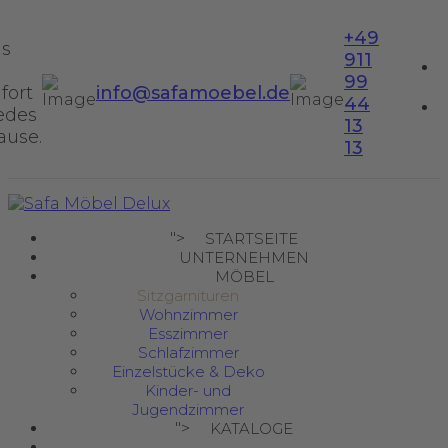
+49
us
911
99
fort
info@safamoebel.de
44
jedes
13
ause.
13
">
STARTSEITE
UNTERNEHMEN
MÖBEL
Sitzgarnituren
Wohnzimmer
Esszimmer
Schlafzimmer
Einzelstücke & Deko
Kinder- und
Jugendzimmer
">
KATALOGE