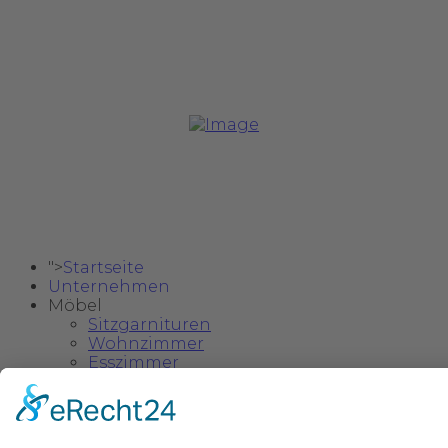
Copyright @ 2024 Safa Möbel Delux.
">
Startseite
Unternehmen
Möbel
Sitzgarnituren
Wohnzimmer
Esszimmer
Schlafzimmer
Einzelstücke & Deko
Kinder- und Jugendzimmer
">
Kataloge