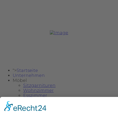
Copyright @ 2024 Safa Möbel Delux.
">
Startseite
Unternehmen
Möbel
Sitzgarnituren
Wohnzimmer
Esszimmer
Schlafzimmer
Einzelstücke & Deko
Kinder- und Jugendzimmer
">
Kataloge