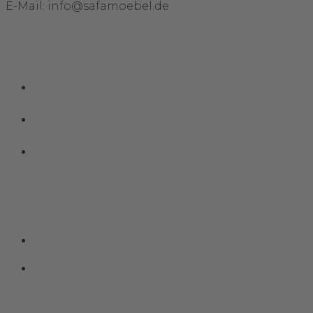
E-Mail: info@safamoebel.de
Links
Impressum
Datenschutz
Kontakt
Social Media