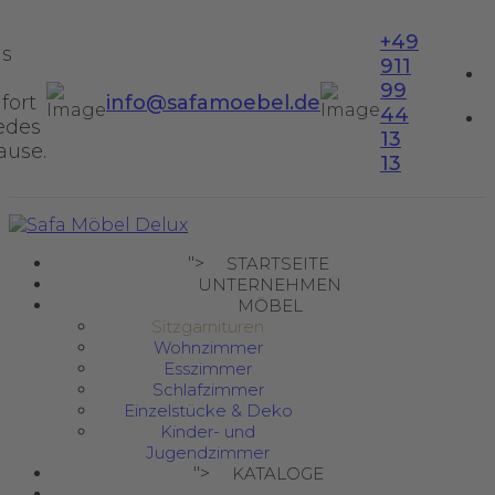
+49
us
911
99
fort
info@safamoebel.de
44
jedes
13
ause.
13
">
STARTSEITE
UNTERNEHMEN
MÖBEL
Sitzgarnituren
Wohnzimmer
Esszimmer
Schlafzimmer
Einzelstücke & Deko
Kinder- und
Jugendzimmer
">
KATALOGE