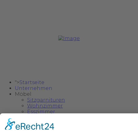
Copyright @ 2024 Safa Möbel Delux.
">
Startseite
Unternehmen
Möbel
Sitzgarnituren
Wohnzimmer
Esszimmer
Schlafzimmer
Einzelstücke & Deko
Kinder- und Jugendzimmer
">
Kataloge