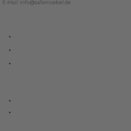
E-Mail: info@safamoebel.de
Links
Impressum
Datenschutz
Kontakt
Social Media