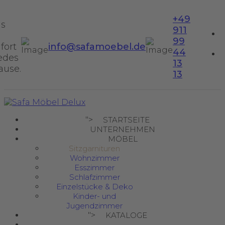
+49
us
911
99
fort
info@safamoebel.de
44
jedes
13
ause.
13
">
STARTSEITE
UNTERNEHMEN
MÖBEL
Sitzgarnituren
Wohnzimmer
Esszimmer
Schlafzimmer
Einzelstücke & Deko
Kinder- und
Jugendzimmer
">
KATALOGE