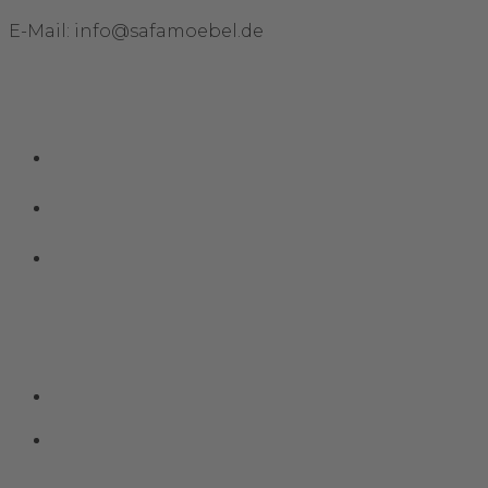
E-Mail: info@safamoebel.de
Links
Impressum
Datenschutz
Kontakt
Social Media