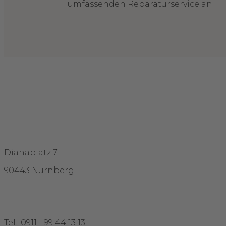
umfassenden Reparaturservice an.
Adresse
Dianaplatz 7
90443 Nürnberg
Kontakt
Tel.: 0911 - 99 44 13 13