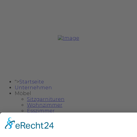
Copyright @ 2024 Safa Möbel Delux.
">
Startseite
Unternehmen
Möbel
Sitzgarnituren
Wohnzimmer
Esszimmer
Schlafzimmer
Einzelstücke & Deko
Kinder- und Jugendzimmer
">
Kataloge