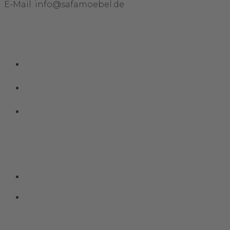
E-Mail: info@safamoebel.de
Links
Impressum
Datenschutz
Kontakt
Social Media