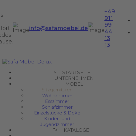
+49
us
911
99
fort
info@safamoebel.de
44
jedes
13
ause.
13
">
STARTSEITE
UNTERNEHMEN
MÖBEL
Sitzgarnituren
Wohnzimmer
Esszimmer
Schlafzimmer
Einzelstücke & Deko
Kinder- und
Jugendzimmer
">
KATALOGE