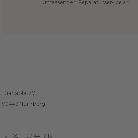
umfassenden Reparaturservice an.
Adresse
Dianaplatz 7
90443 Nürnberg
Kontakt
Tel.: 0911 - 99 44 13 13