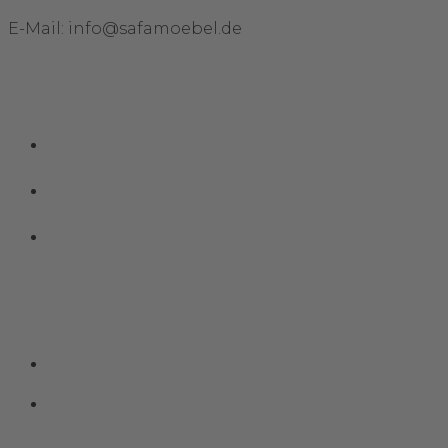
E-Mail: info@safamoebel.de
Links
Impressum
Datenschutz
Kontakt
Social Media