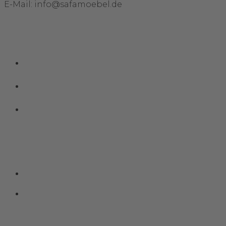
E-Mail: info@safamoebel.de
Links
Impressum
Datenschutz
Kontakt
Social Media