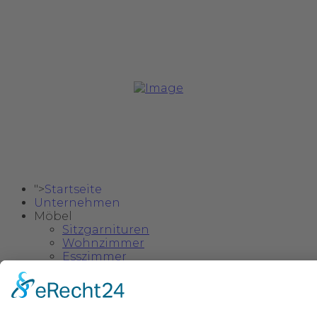
Copyright @ 2024 Safa Möbel Delux.
">
Startseite
Unternehmen
Möbel
Sitzgarnituren
Wohnzimmer
Esszimmer
Schlafzimmer
Einzelstücke & Deko
Kinder- und Jugendzimmer
">
Kataloge