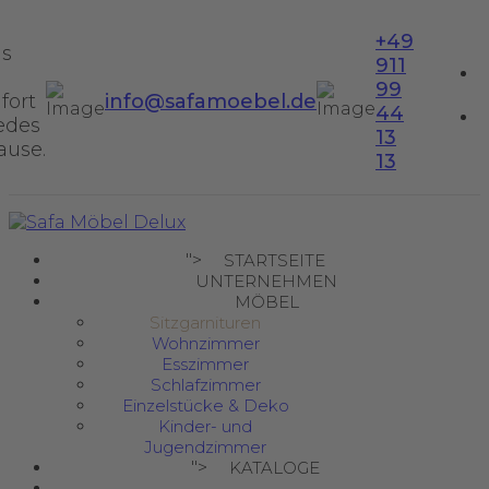
+49
us
911
99
fort
info@safamoebel.de
44
jedes
13
ause.
13
">
STARTSEITE
UNTERNEHMEN
MÖBEL
Sitzgarnituren
Wohnzimmer
Esszimmer
Schlafzimmer
Einzelstücke & Deko
Kinder- und
Jugendzimmer
">
KATALOGE