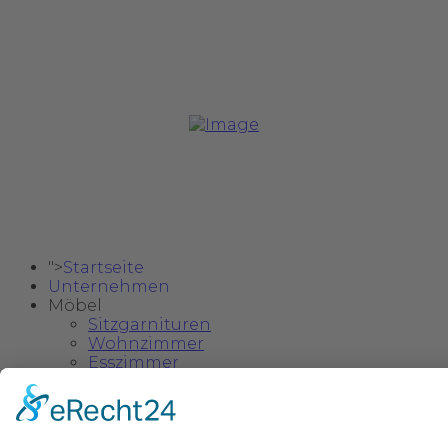
Copyright @ 2024 Safa Möbel Delux.
">
Startseite
Unternehmen
Möbel
Sitzgarnituren
Wohnzimmer
Esszimmer
Schlafzimmer
Einzelstücke & Deko
Kinder- und Jugendzimmer
">
Kataloge