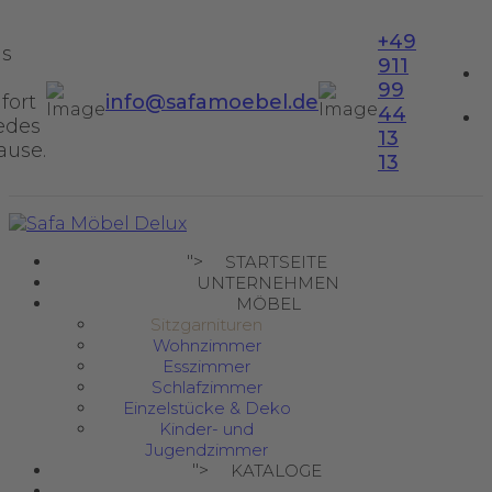
+49
us
911
99
fort
info@safamoebel.de
44
jedes
13
ause.
13
">
STARTSEITE
UNTERNEHMEN
MÖBEL
Sitzgarnituren
Wohnzimmer
Esszimmer
Schlafzimmer
Einzelstücke & Deko
Kinder- und
Jugendzimmer
">
KATALOGE