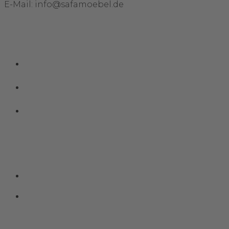
E-Mail: info@safamoebel.de
Links
Impressum
Datenschutz
Kontakt
Social Media