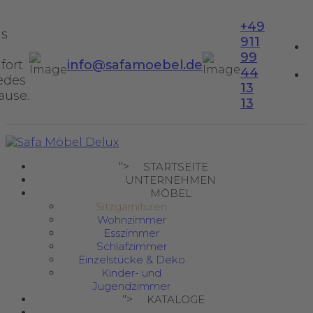
+49
us
911
99
fort
info@safamoebel.de
44
jedes
13
ause.
13
">
STARTSEITE
UNTERNEHMEN
MÖBEL
Sitzgarnituren
Wohnzimmer
Esszimmer
Schlafzimmer
Einzelstücke & Deko
Kinder- und
Jugendzimmer
">
KATALOGE