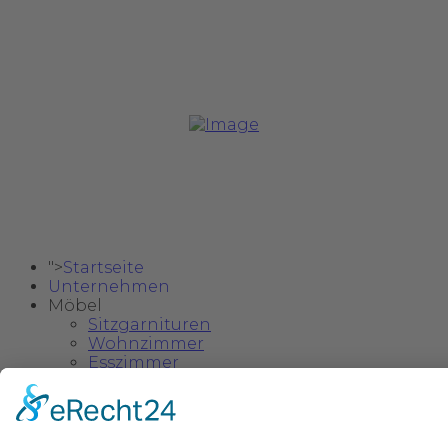
Copyright @ 2024 Safa Möbel Delux.
">
Startseite
Unternehmen
Möbel
Sitzgarnituren
Wohnzimmer
Esszimmer
Schlafzimmer
Einzelstücke & Deko
Kinder- und Jugendzimmer
">
Kataloge