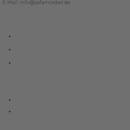
E-Mail: info@safamoebel.de
Links
Impressum
Datenschutz
Kontakt
Social Media