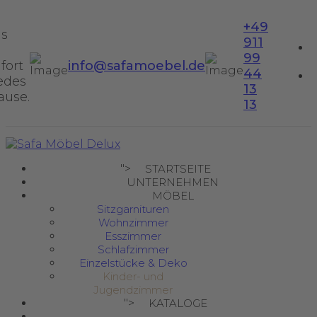
+49
us
911
99
fort
info@safamoebel.de
44
jedes
13
ause.
13
">
STARTSEITE
UNTERNEHMEN
MÖBEL
Sitzgarnituren
Wohnzimmer
Esszimmer
Schlafzimmer
Einzelstücke & Deko
Kinder- und
Jugendzimmer
">
KATALOGE