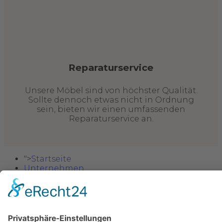
Reparaturservice
Unsere Möbel sind von höchster Qualität.
Sollte dennoch etwas nicht in Ordnung
sein, bieten wir einen umfassenden
Reparaturservice an.
">
Startseite
Unternehmen
Möbel
Sitzgarnituren
Wohnzimmer
Esszimmer
Schlafzimmer