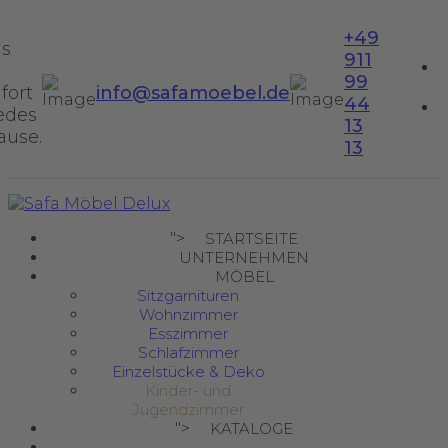
+49
us
911
99
fort
info@safamoebel.de
44
jedes
13
ause.
13
">
STARTSEITE
UNTERNEHMEN
MÖBEL
Sitzgarnituren
Wohnzimmer
Esszimmer
Schlafzimmer
Einzelstücke & Deko
Kinder- und
Jugendzimmer
">
KATALOGE