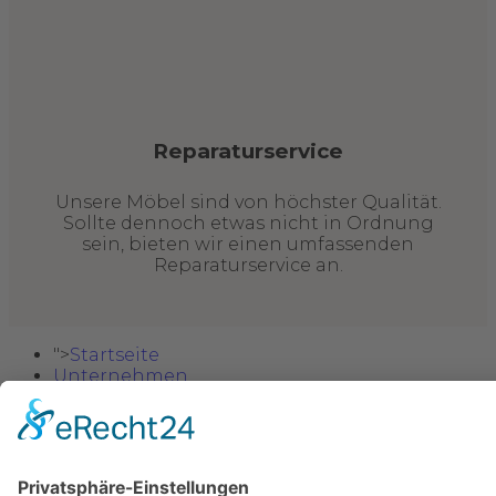
Reparaturservice
Unsere Möbel sind von höchster Qualität.
Sollte dennoch etwas nicht in Ordnung
sein, bieten wir einen umfassenden
Reparaturservice an.
">
Startseite
Unternehmen
Möbel
Sitzgarnituren
Wohnzimmer
Esszimmer
Schlafzimmer