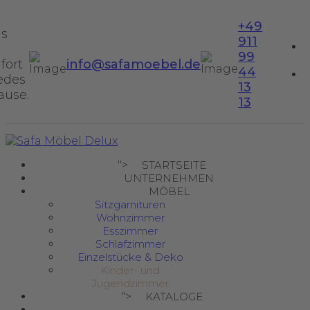
+49
us
911
99
fort
info@safamoebel.de
44
jedes
13
ause.
13
">
STARTSEITE
UNTERNEHMEN
MÖBEL
Sitzgarnituren
Wohnzimmer
Esszimmer
Schlafzimmer
Einzelstücke & Deko
Kinder- und
Jugendzimmer
">
KATALOGE