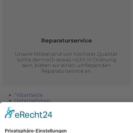
Reparaturservice
Unsere Möbel sind von höchster Qualität.
Sollte dennoch etwas nicht in Ordnung
sein, bieten wir einen umfassenden
Reparaturservice an.
">
Startseite
Unternehmen
Möbel
Sitzgarnituren
Wohnzimmer
Esszimmer
Schlafzimmer